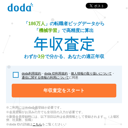
「
186万人
」の転職者ビッグデータから
「
機械学習
」で高精度に算出
わずか
3分
で分かる、あなたの適正年収
doda利用規約
・
doda ID利用規約
・
個人情報の取り扱いについて
・
通信に関する情報の利用について
に同意
年収査定をスタート
※ご利用にはdoda会員登録が必要です。
※会員登録がお済みの方でも全項目の入力が必要です。
※新規会員登録時には、以下項目以外は会員情報として登録されます。（上場区
分、社員数、役職）
※doda IDの詳細は
こちら
をご覧ください。