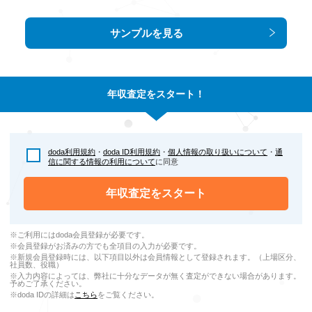
サンプルを見る
年収査定をスタート！
doda利用規約
・
doda ID利用規約
・
個人情報の取り扱いについて
・
通
信に関する情報の利用について
に同意
年収査定をスタート
※ご利用にはdoda会員登録が必要です。
※会員登録がお済みの方でも全項目の入力が必要です。
※新規会員登録時には、以下項目以外は会員情報として登録されます。（上場区分、
社員数、役職）
※入力内容によっては、弊社に十分なデータが無く査定ができない場合があります。
予めご了承ください。
※doda IDの詳細は
こちら
をご覧ください。