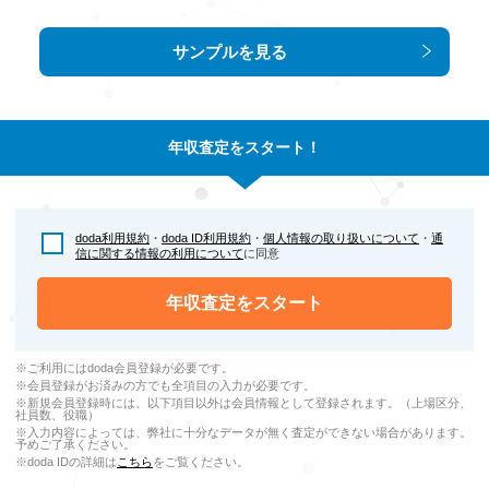
サンプルを見る
年収査定をスタート！
doda利用規約
・
doda ID利用規約
・
個人情報の取り扱いについて
・
通
信に関する情報の利用について
に同意
年収査定をスタート
※ご利用にはdoda会員登録が必要です。
※会員登録がお済みの方でも全項目の入力が必要です。
※新規会員登録時には、以下項目以外は会員情報として登録されます。（上場区分、
社員数、役職）
※入力内容によっては、弊社に十分なデータが無く査定ができない場合があります。
予めご了承ください。
※doda IDの詳細は
こちら
をご覧ください。