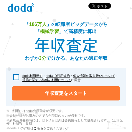
「
186万人
」の転職者ビッグデータから
「
機械学習
」で高精度に算出
わずか
3分
で分かる、あなたの適正年収
doda利用規約
・
doda ID利用規約
・
個人情報の取り扱いについて
・
通信に関する情報の利用について
に同意
年収査定をスタート
※ご利用にはdoda会員登録が必要です。
※会員登録がお済みの方でも全項目の入力が必要です。
※新規会員登録時には、以下項目以外は会員情報として登録されます。（上場区
分、社員数、役職）
※doda IDの詳細は
こちら
をご覧ください。